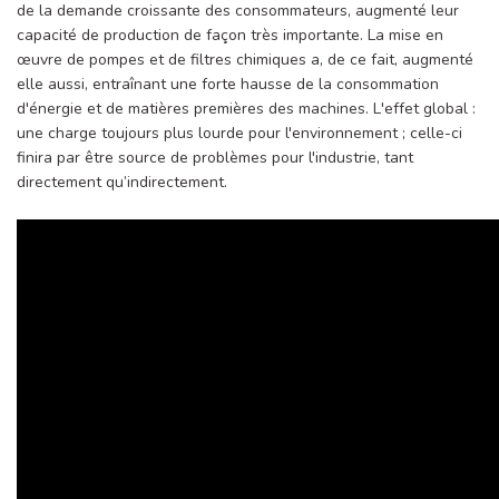
de la demande croissante des consommateurs, augmenté leur
capacité de production de façon très importante. La mise en
œuvre de pompes et de filtres chimiques a, de ce fait, augmenté
elle aussi, entraînant une forte hausse de la consommation
d'énergie et de matières premières des machines. L'effet global :
une charge toujours plus lourde pour l'environnement ; celle-ci
finira par être source de problèmes pour l'industrie, tant
directement qu’indirectement.