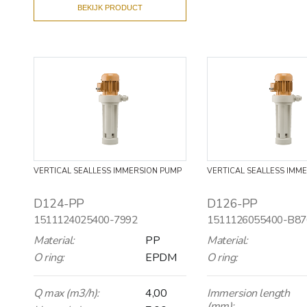
BEKIJK PRODUCT
VERTICAL SEALLESS IMMERSION PUMP
VERTICAL SEALLESS IMM
D124-PP
D126-PP
1511124025400-7992
1511126055400-B87
Material:
PP
Material:
O ring:
EPDM
O ring:
Q max (m3/h):
4,00
Immersion length
(mm):