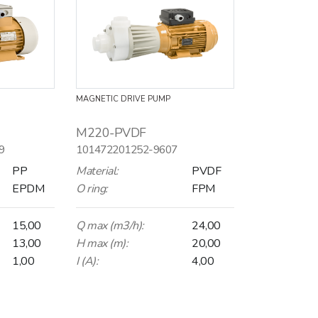
MAGNETIC DRIVE PUMP
M220-PVDF
9
101472201252-9607
PP
Material:
PVDF
EPDM
O ring:
FPM
15,00
Q max (m3/h):
24,00
13,00
H max (m):
20,00
1,00
I (A):
4,00