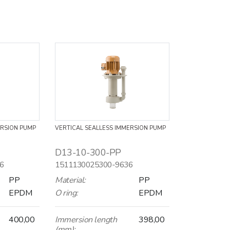
ERSION PUMP
VERTICAL SEALLESS IMMERSION PUMP
D13-10-300-PP
6
1511130025300-9636
PP
Material:
PP
EPDM
O ring:
EPDM
400,00
Immersion length
398,00
(mm):