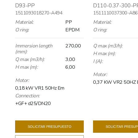
D93-PP
D110-0.37-300-P
1511093018270-A494
1511110037300-A86
Material:
PP
Material:
O ring:
EPDM
O ring:
Immersion length
270,00
Q max (m3/h):
(mm):
H max (m):
Q max (m3/h):
3,00
I (A):
H max (m):
6,00
Motor:
Motor:
0,37 KW VR2 50HZ
0,18 kW VR1 50Hz Em
Connection:
+GF+ d25/DN20
SOLICITAR PRESUPUESTO
SOLICITAR PRESU