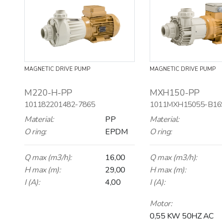
MAGNETIC DRIVE PUMP
MAGNETIC DRIVE PUMP
M220-H-PP
MXH150-PP
101182201482-7865
1011MXH15055-B16
Material:
PP
Material:
O ring:
EPDM
O ring:
Q max (m3/h):
16,00
Q max (m3/h):
H max (m):
29,00
H max (m):
I (A):
4,00
I (A):
Motor:
0,55 KW 50HZ AC