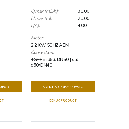
Q max (m3/h):
35,00
H max (m):
20,00
I (A):
4,00
Motor:
2,2 KW 50HZ AEM
Connection:
+GF+: in d63/DN50 | out
d50/DN40
PUESTO
SOLICITAR PRESUPUESTO
CT
BEKIJK PRODUCT