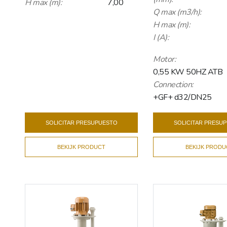
H max (m):
7,00
Q max (m3/h):
H max (m):
I (A):
Motor:
0,55 KW 50HZ ATB
Connection:
+GF+ d32/DN25
SOLICITAR PRESUPUESTO
SOLICITAR PRESU
BEKIJK PRODUCT
BEKIJK PRODU