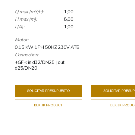
Q max (m3/h):
1,00
H max (m):
8,00
I (A):
1,00
Motor:
0,15 KW 1PH 50HZ 230V ATB
Connection:
+GF+: in d32/DN25 | out
d25/DN20
SOLICITAR PRESUPUESTO
SOLICITAR PRESU
BEKIJK PRODUCT
BEKIJK PRODU