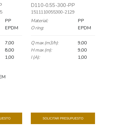
P
D110-0.55-300-PP
5
1511110055300-2129
PP
Material:
PP
EPDM
O ring:
EPDM
7,00
Q max (m3/h):
9,00
8,00
H max (m):
9,00
1,00
I (A):
1,00
 EM
PUESTO
SOLICITAR PRESUPUESTO