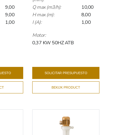
9,00
Q max (m3/h):
10,00
9,00
H max (m):
8,00
1,00
I (A):
1,00
Motor:
0,37 KW 50HZ ATB
PUESTO
SOLICITAR PRESUPUESTO
CT
BEKIJK PRODUCT