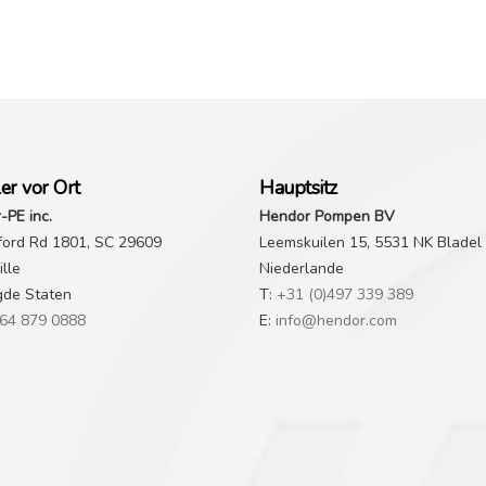
er vor Ort
Hauptsitz
-PE inc.
Hendor Pompen BV
ford Rd 1801, SC 29609
Leemskuilen 15, 5531 NK Bladel
lle
Niederlande
gde Staten
T:
+31 (0)497 339 389
64 879 0888
E:
info@hendor.com