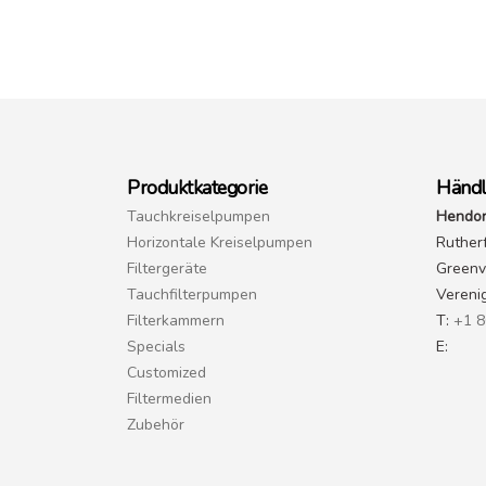
Produktkategorie
Händl
Tauchkreiselpumpen
Hendor
Horizontale Kreiselpumpen
Ruther
Filtergeräte
Greenvi
Tauchfilterpumpen
Vereni
Filterkammern
T:
+1 8
Specials
E:
Customized
Filtermedien
Zubehör