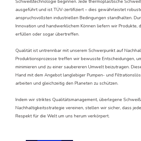
Schweißtechnologie beginnen. Jede thermoplastische Schwe
ausgeführt und ist TÜV-zertifiziert – dies gewährleistet robus
anspruchsvollsten industriellen Bedingungen standhalten. Dur
Innovation und handwerklichem Können liefern wir Produkte,
erfüllen oder sogar übertreffen.
Qualität ist untrennbar mit unserem Schwerpunkt auf Nachha
Produktionsprozesse treffen wir bewusste Entscheidungen, um
minimieren und zu einer saubereren Umwelt beizutragen. Die
Hand mit dem Angebot langlebiger Pumpen- und Filtrationslösu
arbeiten und gleichzeitig den Planeten zu schützen.
Indem wir striktes Qualitätsmanagement, überlegene Schweiß
Nachhaltigkeitsstrategie vereinen, stellen wir sicher, dass j
Respekt für die Welt um uns herum verkörpert.