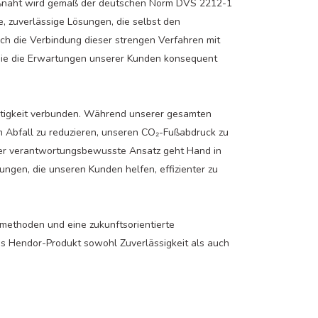
ißnaht wird gemäß der deutschen Norm DVS 2212-1
te, zuverlässige Lösungen, die selbst den
ch die Verbindung dieser strengen Verfahren mit
 die die Erwartungen unserer Kunden konsequent
ltigkeit verbunden. Während unserer gesamten
 Abfall zu reduzieren, unseren CO₂-Fußabdruck zu
ser verantwortungsbewusste Ansatz geht Hand in
ngen, die unseren Kunden helfen, effizienter zu
methoden und eine zukunftsorientierte
edes Hendor-Produkt sowohl Zuverlässigkeit als auch