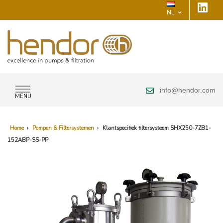
NL
info@hendor.com
MENU
Home
›
Pompen & Filtersystemen
›
Klantspecifiek filtersysteem SHX250-7ZB1-
152ABP-SS-PP