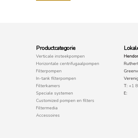
Productcategorie
Lokal
Verticale insteekpompen
Hendor
Horizontale centrifugaalpompen
Ruther
Filterpompen
Greenvi
In-tank filterpompen
Vereni
Filterkamers
T:
+1 8
Speciale systemen
E:
Customized pompen en filters
Filtermedia
Accessoires