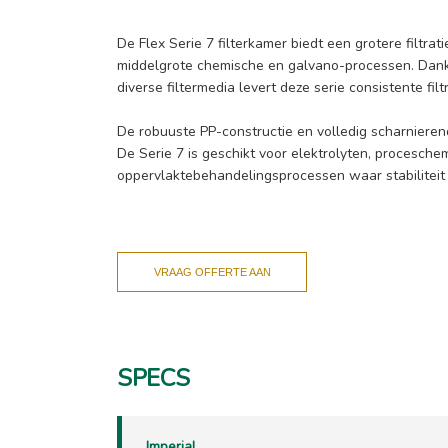
De Flex Serie 7 filterkamer biedt een grotere filtrat
middelgrote chemische en galvano-processen. Dankzi
diverse filtermedia levert deze serie consistente filt
De robuuste PP-constructie en volledig scharniere
De Serie 7 is geschikt voor elektrolyten, proceschem
oppervlaktebehandelingsprocessen waar stabiliteit 
VRAAG OFFERTE AAN
SPECS
Imperial