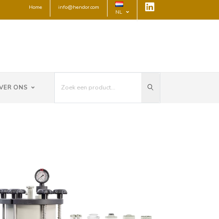
Home
info@hendor.com
NL
VER ONS