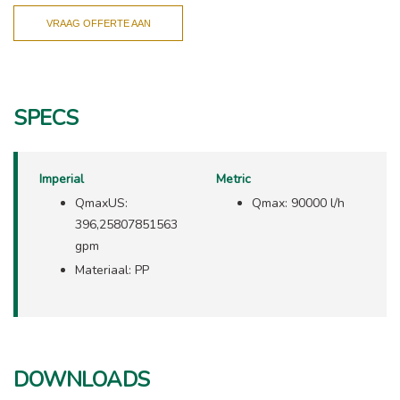
VRAAG OFFERTE AAN
SPECS
Imperial
Metric
QmaxUS:
Qmax: 90000 l/h
396,25807851563
gpm
Materiaal: PP
DOWNLOADS