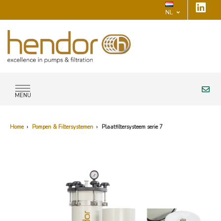
NL
MENU
Home
›
Pompen & Filtersystemen
›
Plaatfiltersysteem serie 7