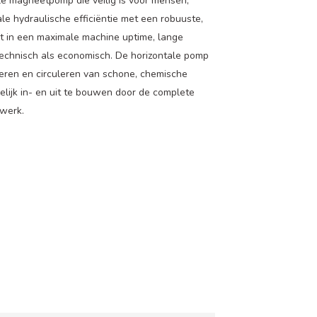
le magneetpomp die veilig is voor mensen,
e hydraulische efficiëntie met een robuuste,
rt in een maximale machine uptime, lange
technisch als economisch. De horizontale pomp
eren en circuleren van schone, chemische
lijk in- en uit te bouwen door de complete
gwerk.