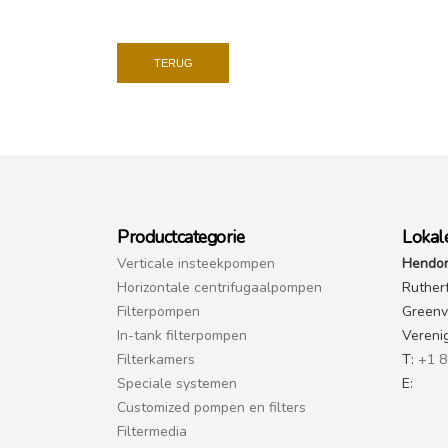
TERUG
Productcategorie
Lokal
Verticale insteekpompen
Hendor
Horizontale centrifugaalpompen
Ruther
Filterpompen
Greenvi
In-tank filterpompen
Vereni
Filterkamers
T:
+1 8
Speciale systemen
E:
Customized pompen en filters
Filtermedia