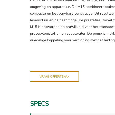
De M15-PVDF is een dampdichte, lekvrije, horizonta
omgeving en apparatuur. De M15 combineert optimal
compacte en betrouwbare constructie. Dit resultee
levensduur en de best mogelijke prestaties, zowel 
M15 is ontworpen en ontwikkeld voor het transport
procesvloeistoffen en spoelwater. De pomp is makke
driedelige koppeling voor verbinding met het leidin
VRAAG OFFERTE AAN
SPECS