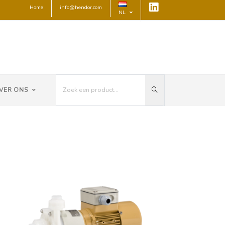
Home
info@hendor.com
NL
VER ONS