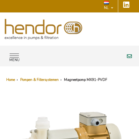
NL
MENU
Home
›
Pompen & Filtersystemen
›
Magneetpomp MX91-PVDF