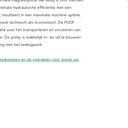
ontale magneetpomp die veilig is voor mensen,
imale hydraulische efficiëntie met een
 resulteert in een maximale machine uptime,
 zowel technisch als economisch. De PVDF
d voor het transporteren en circuleren van
. De pomp is makkelijk in- en uit te bouwen
ing met het leidingwerk.
gneetpompen en de voordelen voor zowel uw