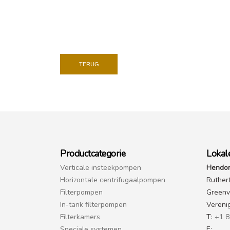
TERUG
Productcategorie
Lokal
Verticale insteekpompen
Hendor
Horizontale centrifugaalpompen
Ruther
Filterpompen
Greenvi
In-tank filterpompen
Vereni
Filterkamers
T:
+1 8
Speciale systemen
E: