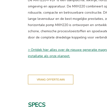
De MXH220-PVDF is een dampdichte, lekvrije, horiz
omgeving en apparatuur. De MXH220 combineert opt
robuuste, compacte en betrouwbare constructie. Dit
lange levensduur en de best mogelijke prestaties,
horizontale pomp MXH220 is ontworpen en ontwikkel
schone, chemische procesvloeistoffen en spoelwater
door de complete driedelige koppeling voor verbind
> Ontdek hier alles over de nieuwe generatie ma
installatie als onze planeet.
VRAAG OFFERTE AAN
SPECS