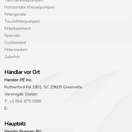
Tauchkreiselpumpen
Horizontale Kreiselpumpen
Filtergeräte
Tauchfilterpumpen
Filterkammern
Specials
Customized
Filtermedien
Zubehör
Händler vor Ort
Hendor-PE inc.
Rutherford Rd 1801, SC 29609 Greenville
Verenigde Staten
T:
+1 864 879 0888
E:
Hauptsitz
Hendor Pompen BV