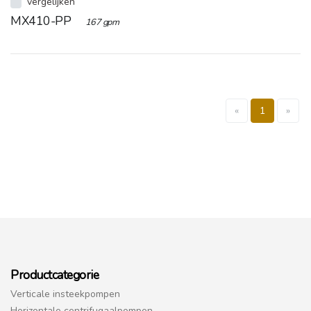
vergelijken
MX410-PP
167 gpm
«
1
»
Productcategorie
Verticale insteekpompen
Horizontale centrifugaalpompen