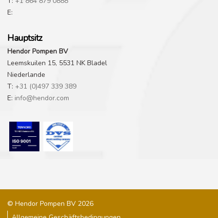
T:
+1 864 879 0888
E:
Hauptsitz
Hendor Pompen BV
Leemskuilen 15, 5531 NK Bladel
Niederlande
T:
+31 (0)497 339 389
E:
info@hendor.com
© Hendor Pompen BV 2026
Allgemeine Geschäftsbedingungen