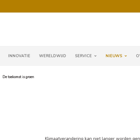
INNOVATIE
WERELDWIJD
SERVICE
NIEUWS
O
›
De toekomst is groen
Klimaatverandering kan niet langer worden gene