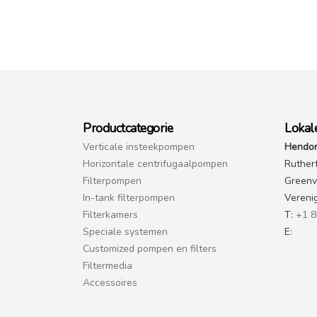
Productcategorie
Lokal
Verticale insteekpompen
Hendor
Horizontale centrifugaalpompen
Ruther
Filterpompen
Greenvi
In-tank filterpompen
Vereni
Filterkamers
T:
+1 8
Speciale systemen
E:
Customized pompen en filters
Filtermedia
Accessoires