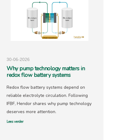
30-06-2026
25-05-
Why pump technology matters in
Hendo
redox flow battery systems
precio
Redox flow battery systems depend on
With go
reliable electrolyte circulation. Following
recover
IFBF, Hendor shares why pump technology
has ne
deserves more attention.
offers 
Lees verder
Lees verd